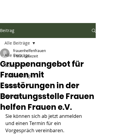
Netzwerk Essstörungen
Münster
Beitrag
Alle Beiträge
frauenhelfenfrauen
Alle Beiträge
1 Min. Lesezeit
Gruppenangebot für
Video, Film
Frauen mit
Aussstellungen
Essstörungen in der
Netzwerk
Beratungsstelle Frauen
Vorträge
helfen Frauen e.V.
Sie können sich ab jetzt anmelden 
und einen Termin für ein 
Vorgespräch vereinbaren. 